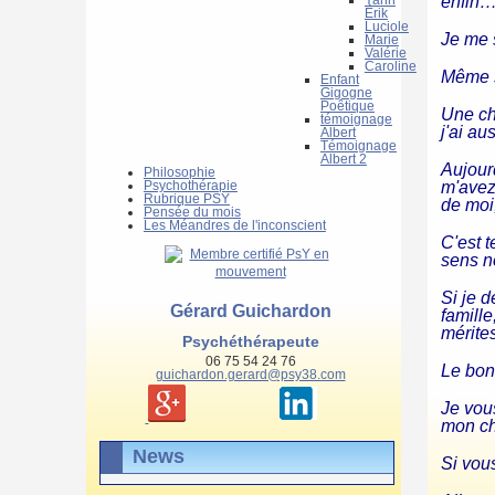
enfin… 
Érik
Luciole
Je me 
Marie
Valérie
Caroline
Même si
Enfant
Gigogne
Poêtique
Une ch
témoignage
j'ai au
Albert
Témoignage
Albert 2
Aujour
Philosophie
Psychothérapie
m'avez 
Rubrique PSY
de moi
Pensée du mois
Les Méandres de l'inconscient
C'est 
sens n
Si je d
Gérard Guichardon
famille
mérites
Psychéthérapeute
06 75 54 24 76
Le bon
guichardon.gerard@psy38.com
Je vou
mon che
News
Si vous