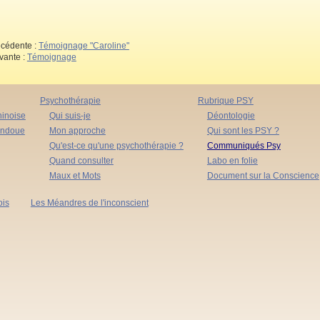
cédente :
Témoignage "Caroline"
vante :
Témoignage
Psychothérapie
Rubrique PSY
inoise
Qui suis-je
Déontologie
indoue
Mon approche
Qui sont les PSY ?
Qu'est-ce qu'une psychothérapie ?
Communiqués Psy
Quand consulter
Labo en folie
Maux et Mots
Document sur la Conscience
ois
Les Méandres de l'inconscient