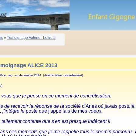
es
»
Témoignage Valérie : Lettre à
moignage ALICE 2013
'Alice, reçu en décembre 2014. (désidentifiée naturellement)
r,
à vous que je pense en ce moment de concrétisation.
ns de recevoir la réponse de la
société d'Arles où javais postulé
 j'intègre le
poste que j'appellais de mes
voeux.
 tellement contente que s'en est presque indécent !!
dans ces moments que je me rappelle tous le chemin parcouru. Tan