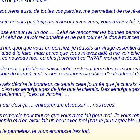
là où je le souhaitais.
souviens aussi de toutes vos paroles, me permettant de me ré-a
 je ne suis pas toujours d'accord avec vous, vous m'avez (ré ?) 
ose est sur j'ai un don … Celui de rencontrer les bonnes person
ssi celui de savoir reconnaitre et ne pas tourner le dos à tout ces
d'hui, quoi que vous en pensiez, je réussis un virage essentiel
aidé à le faire, mais parce que vous m'avez aidé à me voir telle
, ce nouveau moi, ou plus justement ce "VRAI" moi qui a réussi
tellement agréable de savoir qu'il existe sur terre des personn
oble du terme), justes. des personnes capables d'entendre et 
evais décrire le bonheur, ce serais cette journée que je citerais
, c'est les témoignages de joie que je citerais. Des témoignages d
 tellement", "c'est ta victoire" …
heur c'est ça … entreprendre et réussir … nos rêves.
s remercie pour tout ce que vous avez fait pour moi. Je vous rem
min et d'en avoir fait un bout avec moi (pas le plus agréable ! )
 le permettez, je vous embrasse très fort.