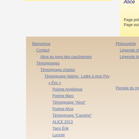
Alice
Page pré
Page sui
Bienvenue
Philosophie
Contact
Légende ch
Alice au pays des cauchemars
Légende h
Témoignages
Témoignage charles
Témoignage Valérie : Lettre à mon Psy
« Éric »
Pensée du m
Poème Angélique
Poème Marc
Témoignage "Alice"
Poème Alice
Témoignage "Caroline"
ALICE 2013
Yann Érik
Luciole