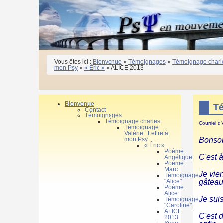
Vous êtes ici :
Bienvenue
»
Témoignages
»
Témoignage charl
mon Psy
»
« Éric »
»
ALICE 2013
Bienvenue
Té
Contact
Témoignages
Témoignage charles
Courriel d
Témoignage
Valérie : Lettre à
mon Psy
Bonsoi
« Éric »
Poème
C'est 
Angélique
Poème
Marc
Je vie
Témoignage
"Alice"
gâteau,
Poème
Alice
Je suis
Témoignage
"Caroline"
ALICE
C'est 
2013
Yann